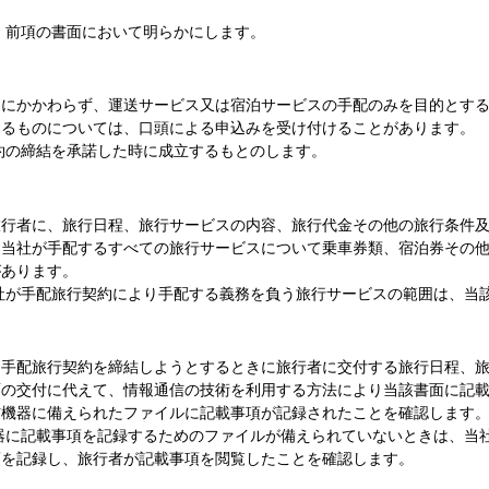
、前項の書面において明らかにします。
定にかかわらず、運送サービス又は宿泊サービスの手配のみを目的とす
するものについては、口頭による申込みを受け付けることがあります。
約の締結を承諾した時に成立するもとのします。
旅行者に、旅行日程、旅行サービスの内容、旅行代金その他の旅行条件
、当社が手配するすべての旅行サービスについて乗車券類、宿泊券その
があります。
社が手配旅行契約により手配する義務を負う旅行サービスの範囲は、当
、手配旅行契約を締結しようとするときに旅行者に交付する旅行日程、
面の交付に代えて、情報通信の技術を利用する方法により当該書面に記
信機器に備えられたファイルに記載事項が記録されたことを確認します
器に記載事項を記録するためのファイルが備えられていないときは、当
項を記録し、旅行者が記載事項を閲覧したことを確認します。