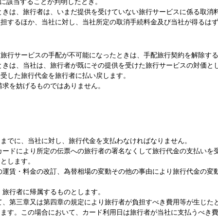
に該当することが判明したとき。
ときは、旅行者は、いまだ提供を受けていない旅行サービスに係る取消
負担するほか、当社に対し、当社所定の取消手続料金及び当社が得るは
り旅行サービスの手配が不可能になったときは、手配旅行契約を解除す
ときは、当社は、旅行者が既にその提供を受けた旅行サービスの対価と
収受した旅行代金を旅行者に払い戻します。
請求を妨げるものではありません。
間までに、当社に対し、旅行代金を支払わなければなりません。
カードにより所定の伝票への旅行者の署名なくして旅行代金の支払いを
日とします。
の運賃・料金の改訂、為替相場の変動その他の事由により旅行代金の変
、旅行者に帰属するものとします。
て、第三章又は第四章の規定により旅行者が負担すべき費用等が生じた
けます。この場合において、カード利用日は旅行者が当社に支払うべき