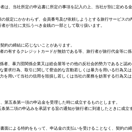
行者は、当社所定の申込書に所定の事項を記入の上、当社が別に定める
項の規定にかかわらず、会員番号及び依頼しようとする旅行サービスの
行者が当社に支払うべき金銭の一部として取り扱います。
行契約の締結に応じないことがあります。
行者の有するクレジットカードが無効である等、旅行者が旅行代金等に係
係者、暴力団関係企業又は総会屋等その他の反社会的勢力であると認め
当な要求行為、取引に関して脅迫的な言動若しくは暴力を用いる行為又は
威力を用いて当社の信用を毀損し若しくは当社の業務を妨害する行為又は
し、第五条第一項の申込金を受理した時に成立するものとします。
五条第二項の申込みを承諾する旨の通知が旅行者に到達したときに成立
、書面による特約をもって、申込金の支払いを受けることなく、契約の