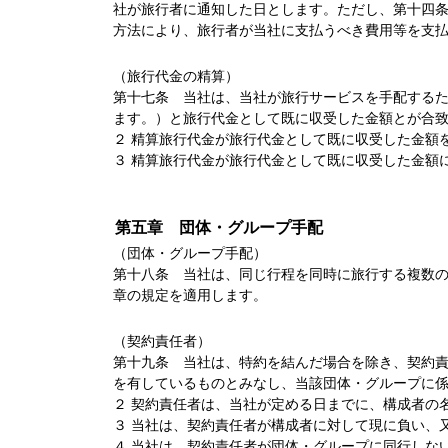
社が旅行者に通知した日とします。ただし、第十四
方法により、旅行者が当社に支払うべき費用等を支
（旅行代金の精算）
第十七条 当社は、当社が旅行サービスを手配する
ます。）と旅行代金として既に収受した金額とが合
２ 精算旅行代金が旅行代金として既に収受した金額
３ 精算旅行代金が旅行代金として既に収受した金額
第五章 団体・グループ手配
（団体・グループ手配）
第十八条 当社は、同じ行程を同時に旅行する複数
章の規定を適用します。
（契約責任者）
第十九条 当社は、特約を結んだ場合を除き、契約
を有しているものとみなし、当該団体・グループに
２ 契約責任者は、当社が定める日までに、構成者の
３ 当社は、契約責任者が構成者に対して現に負い、
４ 当社は、契約責任者が団体・グループに同行しな