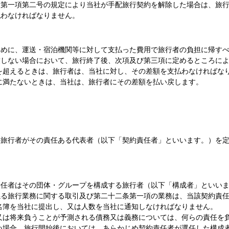
条第一項第二号の規定により当社が手配旅行契約を解除した場合は、旅
払わなければなりません。
ために、運送・宿泊機関等に対して支払った費用で旅行者の負担に帰す
致しない場合において、旅行終了後、次項及び第三項に定めるところに
を超えるときは、旅行者は、当社に対し、その差額を支払わなければな
に満たないときは、当社は、旅行者にその差額を払い戻します。
の旅行者がその責任ある代表者（以下「契約責任者」といいます。）を
責任者はその団体・グループを構成する旅行者（以下「構成者」といい
係る旅行業務に関する取引及び第二十二条第一項の業務は、当該契約責
名簿を当社に提出し、又は人数を当社に通知しなければなりません。
又は将来負うことが予測される債務又は義務については、何らの責任を
い場合、旅行開始後においては、あらかじめ契約責任者が選任した構成