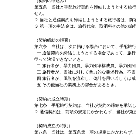
（契約の申込み）
第五条 当社と手配旅行契約を締結しようとする旅
せん。
２ 当社と通信契約を締結しようとする旅行者は、前
３ 第一項の申込金は、旅行代金、取消料その他の旅
（契約締結の拒否）
第六条 当社は、次に掲げる場合において、手配旅
一 通信契約を締結しようとする場合であって、旅
従って決済できないとき。
二 旅行者が、暴力団員、暴力団準構成員、暴力団関
三 旅行者が、当社に対して暴力的な要求行為、不
四 旅行者が、風説を流布し、偽計を用い若しくは
五 その他当社の業務上の都合があるとき。
（契約の成立時期）
第七条 手配旅行契約は、当社が契約の締結を承諾
２ 通信契約は、前項の規定にかかわらず、当社が第
（契約成立の特則）
第八条 当社は、第五条第一項の規定にかかわらず