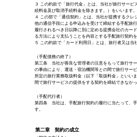
３ この約款で「旅行代金」とは、当社が旅行サービ
続料金及び取消手続料金を除きます。）をいいます
４ この部で「通信契約」とは、当社が提携するクレ
他の通信手段による申込みを受けて締結する手配旅
履行されるべき日以降に別に定める提携会社のカー
る方法により支払うことを内容とする手配旅行契約
５ この約款で「カード利用日」とは、旅行者又は当
（手配債務の終了）
第三条 当社が善良な管理者の注意をもって旅行サ
の事由により、運送・宿泊機関等との間で旅行サー
所定の旅行業務取扱料金（以下「取扱料金」といい
間で旅行サービスの提供をする契約を締結できなか
（手配代行者）
第四条 当社は、手配旅行契約の履行に当たって、
す。
第二章 契約の成立