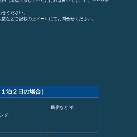
使用（現場で潰していただければ良いです。）、キャッチ
わせください。
人数などご記載の上
メール
にてお問合せください。
（１泊２日の場合）
民宿など 泊
シング