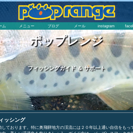
ーム
メニュー
ブログ
メール
instagram
face
ポップレンジ
フィッシングガイド ＆ サポート
ィッシング
しております。特に奥飛騨地方の渓流には２０年以上通い自信をもっ