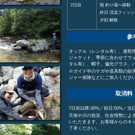
2日目
朝 釣り場へ移動
終日 渓流フィッ
夕刻 解散
参
タックル（レンタル有）、速乾
ジャケット、季節に合わせてウ
タル有）、帽子、偏光グラス、
※ガイド中のケガや道具類の紛
ジャー保険などにご加入くださ
取消料
7日前以降:30%／前日:50%／当日
天候や川の状況、社会情勢によ
いただきます。お客様からのキ
了承ください。