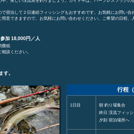
の中、美しい渓流魚を釣りましょう。ガイド中は、バーブレスフックの
で宿泊して２日連続フィッシングもおすすめです。お気軽にお問い合
用意できますので、お気軽にお問い合わせください。ご希望の日程、
参加 18,000円／人
消費税
ご相談ください。
ます。
行程
1日目
朝 釣り場集合
終日 渓流フィッ
夕刻 宿泊場所へ