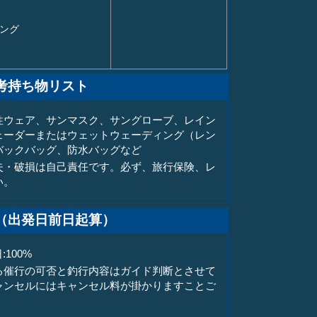
シング
考持ち物リスト
性ウェア、サンマスク、サングローブ、レイン
ェーダーまたはウェットウェーディング（レン
バックバッグ、防水バッグなど
失・破損は自己責任です。必ず、旅行保険、レ
い。
（出発日前日起算）
:100%
る催行の可否と釣行内容はガイド判断とさせて
ャンセルにはキャンセル料が掛かりますことご